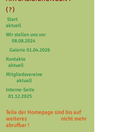
( ? )
Start
aktuell
Wir stellen uns vor
08.08.2024
Galerie
01.04.2026
Kontakte
aktuell
Mitgliedsvereine
aktuell
Interne-Seite
01.12.2025
Teile der Homepage sind bis auf
weiteres nicht mehr
abrufbar !