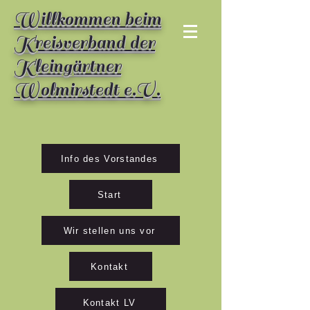
Willkommen beim
Kreisverband der
Kleingärtner
Wolmirstedt e.V.
Info des Vorstandes
Start
Wir stellen uns vor
Kontakt
Kontakt LV