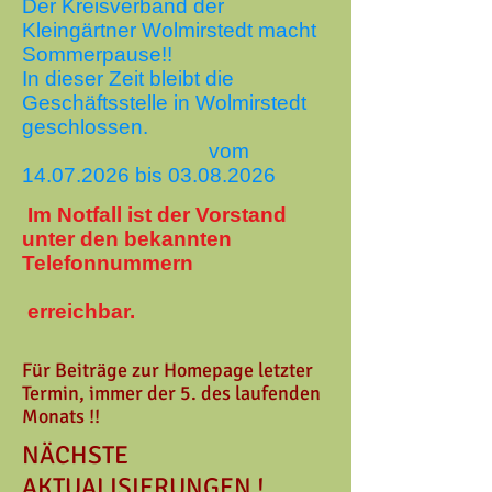
Der Kreisverband der
Kleingärtner Wolmirstedt macht
Sommerpause!!
In dieser Zeit bleibt die
Geschäftsstelle in Wolmirstedt
geschlossen.
vom
14.07.2026
bis
03.08.2026
Im Notfall ist der Vorstand
unter den bekannten
Telefonnummern
erreichbar.
Für Beiträge zur Homepage letzter
Termin, immer der 5. des laufenden
Monats !!
NÄCHSTE
AKTUALISIERUNGEN !