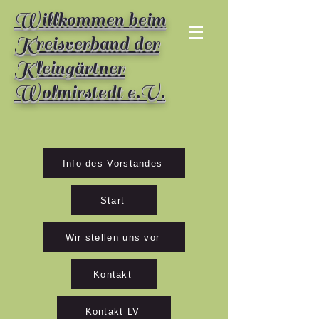
Willkommen beim
Kreisverband der
Kleingärtner
Wolmirstedt e.V.
Info des Vorstandes
Start
Wir stellen uns vor
Kontakt
Kontakt LV