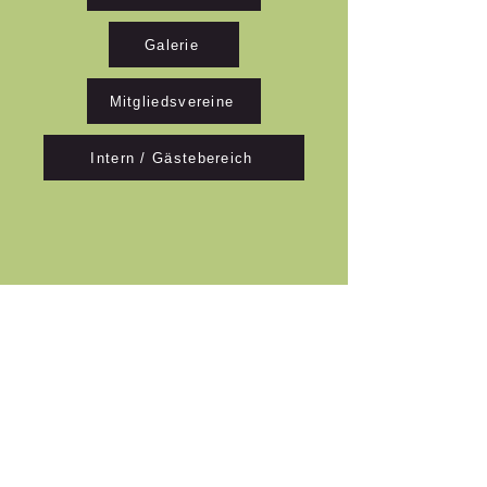
Galerie
Mitgliedsvereine
Intern / Gästebereich
Mitgliedsvereine Wolmirstedt
zurück